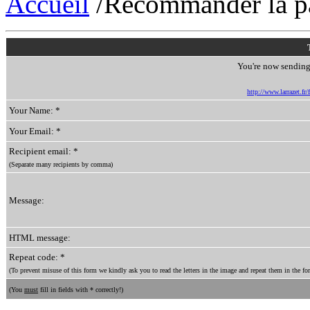
Accueil
/Recommander la p
You're now sending 
http://www.larrazet.fr
Your Name: *
Your Email: *
Recipient email: *
(Separate many recipients by comma)
Message:
HTML message:
Repeat code: *
(To prevent misuse of this form we kindly ask you to read the letters in the image and repeat them in the for
(You
must
fill in fields with * correctly!)