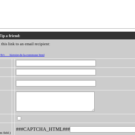
Tip a friend:
this link to an email recipient:
/fr/r......histoire-de-la-commune.html
###CAPTCHA_HTML###
m field.)