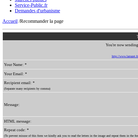
Service-Public.fr
Demandes d'urbanisme
Accueil
/Recommander la page
You're now sending 
http://www.larrazet.fr
Your Name: *
Your Email: *
Recipient email: *
(Separate many recipients by comma)
Message:
HTML message:
Repeat code: *
(To prevent misuse of this form we kindly ask you to read the letters in the image and repeat them in the for