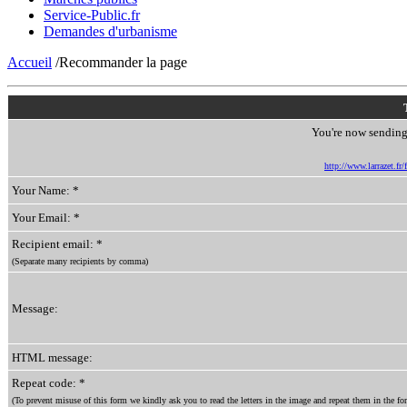
Service-Public.fr
Demandes d'urbanisme
Accueil
/Recommander la page
You're now sending 
http://www.larrazet.fr
Your Name: *
Your Email: *
Recipient email: *
(Separate many recipients by comma)
Message:
HTML message:
Repeat code: *
(To prevent misuse of this form we kindly ask you to read the letters in the image and repeat them in the for