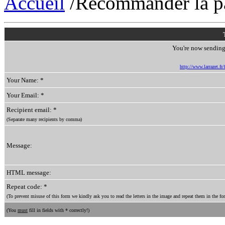
Accueil
/Recommander la p
You're now sending 
http://www.larrazet.fr
Your Name: *
Your Email: *
Recipient email: *
(Separate many recipients by comma)
Message:
HTML message:
Repeat code: *
(To prevent misuse of this form we kindly ask you to read the letters in the image and repeat them in the for
(You
must
fill in fields with * correctly!)