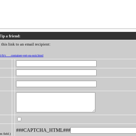
Tip a friend:
this link to an email recipient:
r/fr/r......container-vert-ou-noir.html
###CAPTCHA_HTML###
m field.)