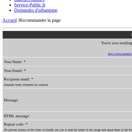
Service-Public.fr
Demandes d'urbanisme
Accueil
/Recommander la page
You're now sending 
http://www.larrazet.f
Your Name: *
Your Email: *
Recipient email: *
(Separate many recipients by comma)
Message:
HTML message:
Repeat code: *
(To prevent misuse of this form we kindly ask you to read the letters in the image and repeat them in the for