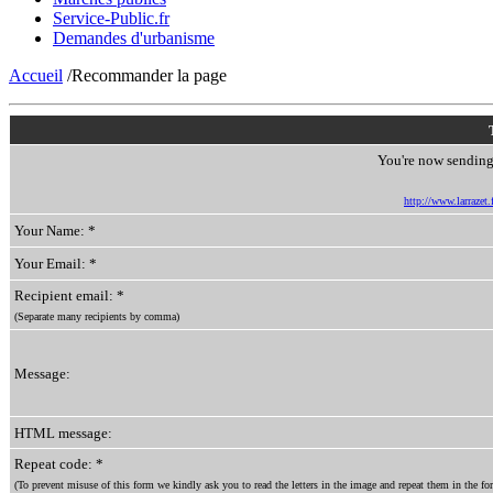
Service-Public.fr
Demandes d'urbanisme
Accueil
/Recommander la page
You're now sending 
http://www.larrazet.f
Your Name: *
Your Email: *
Recipient email: *
(Separate many recipients by comma)
Message:
HTML message:
Repeat code: *
(To prevent misuse of this form we kindly ask you to read the letters in the image and repeat them in the for