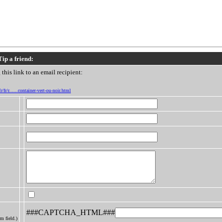
Tip a friend:
this link to an email recipient:
r/fr/r......container-vert-ou-noir.html
###CAPTCHA_HTML###
m field.)