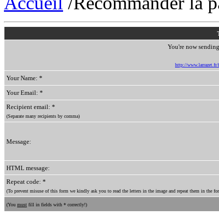
Accueil
/Recommander la p
You're now sending 
http://www.larrazet.fr
Your Name: *
Your Email: *
Recipient email: *
(Separate many recipients by comma)
Message:
HTML message:
Repeat code: *
(To prevent misuse of this form we kindly ask you to read the letters in the image and repeat them in the for
(You
must
fill in fields with * correctly!)