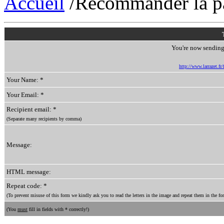
Accueil
/Recommander la p
You're now sending 
http://www.larrazet.fr
Your Name: *
Your Email: *
Recipient email: *
(Separate many recipients by comma)
Message:
HTML message:
Repeat code: *
(To prevent misuse of this form we kindly ask you to read the letters in the image and repeat them in the for
(You
must
fill in fields with * correctly!)