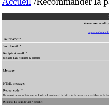
Accueil
/Recommander la p
You're now sending 
http://www.larrazet.fr
Your Name: *
Your Email: *
Recipient email: *
(Separate many recipients by comma)
Message:
HTML message:
Repeat code: *
(To prevent misuse of this form we kindly ask you to read the letters in the image and repeat them in the for
(You
must
fill in fields with * correctly!)