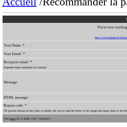
Accueil
/Recommander la p
You're now sending 
http://www.larrazet.fr/fr/l
Your Name: *
Your Email: *
Recipient email: *
(Separate many recipients by comma)
Message:
HTML message:
Repeat code: *
(To prevent misuse of this form we kindly ask you to read the letters in the image and repeat them in the for
(You
must
fill in fields with * correctly!)