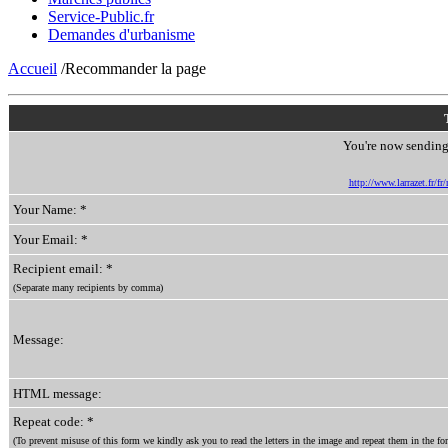
Service-Public.fr
Demandes d'urbanisme
Accueil
/Recommander la page
You're now sending 
http://www.larrazet.fr
Your Name: *
Your Email: *
Recipient email: *
(Separate many recipients by comma)
Message:
HTML message:
Repeat code: *
(To prevent misuse of this form we kindly ask you to read the letters in the image and repeat them in the for