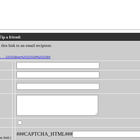
Tip a friend:
this link to an email recipient:
/fr/r......525255Bext%2525255D%25253D1
###CAPTCHA_HTML###
m field.)