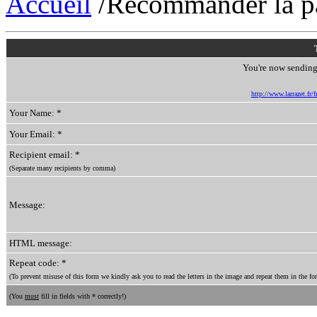
Accueil
/Recommander la p
You're now sending 
http://www.larrazet.fr
Your Name: *
Your Email: *
Recipient email: *
(Separate many recipients by comma)
Message:
HTML message:
Repeat code: *
(To prevent misuse of this form we kindly ask you to read the letters in the image and repeat them in the for
(You
must
fill in fields with * correctly!)