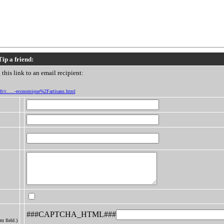
Tip a friend:
this link to an email recipient:
/fr/r......-economique%2Fartisans.html
###CAPTCHA_HTML###
m field.)