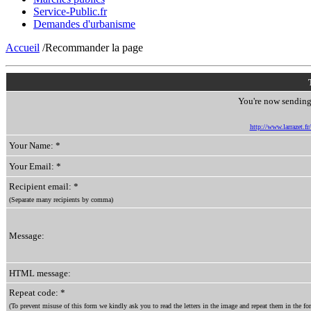
Service-Public.fr
Demandes d'urbanisme
Accueil
/Recommander la page
You're now sending 
http://www.larrazet.fr
Your Name: *
Your Email: *
Recipient email: *
(Separate many recipients by comma)
Message:
HTML message:
Repeat code: *
(To prevent misuse of this form we kindly ask you to read the letters in the image and repeat them in the for