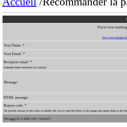
Accueil
/Recommander la p
You're now sending 
http://www.larrazet.fr
Your Name: *
Your Email: *
Recipient email: *
(Separate many recipients by comma)
Message:
HTML message:
Repeat code: *
(To prevent misuse of this form we kindly ask you to read the letters in the image and repeat them in the for
(You
must
fill in fields with * correctly!)